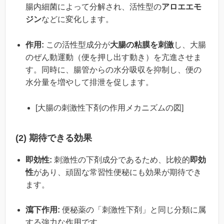
腸内細菌によって分解され、活性型の
アロエエモ
ジン
などに変化します。
作用:
この活性型成分が
大腸の粘膜を刺激
し、大腸
のぜん動運動（便を押し出す動き）を亢進させま
す。同時に、腸管からの水分吸収を抑制し、便の
水分量を増やして排泄を促します。
[大腸の刺激性下剤の作用メカニズムの図]
(2) 期待できる効果
即効性:
刺激性の下剤成分であるため、比較的
即効
性
があり、頑固な常習性便秘にも効果が期待でき
ます。
瀉下作用:
便秘薬の「刺激性下剤」と同じ分類に属
する強力な作用です。