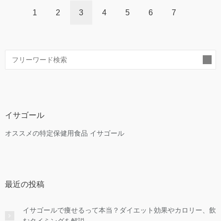
1
2
3
4
5
6
7
索
イサゴール
オススメの特定保健用食品 イサゴール
最近の投稿
イサゴールで痩せるって本当？ダイエット効果やカロリー、飲
むタイミングを解説