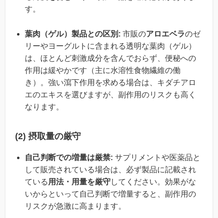
す。
葉肉（ゲル）製品との区別:
市販の
アロエベラ
のゼ
リーやヨーグルトに含まれる透明な葉肉（ゲル）
は、ほとんど刺激成分を含んでおらず、便秘への
作用は緩やかです（主に水溶性食物繊維の働
き）。強い瀉下作用を求める場合は、キダチアロ
エのエキスを選びますが、副作用のリスクも高く
なります。
(2) 摂取量の厳守
自己判断での増量は厳禁:
サプリメントや医薬品と
して販売されている場合は、必ず製品に記載され
ている
用法・用量を厳守
してください。効果がな
いからといって自己判断で増量すると、副作用の
リスクが急激に高まります。