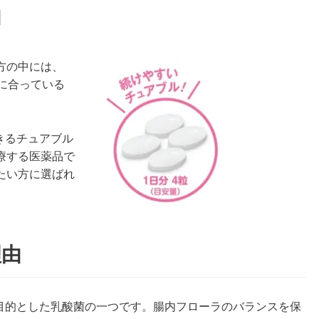
由
方の中には、
分に合っている
きるチュアブル
療する医薬品で
たい方に選ばれ
理由
を目的とした乳酸菌の一つです。腸内フローラのバランスを保