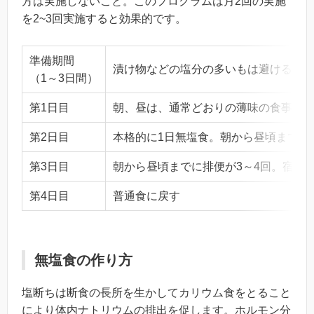
方は実施しないこと。このプログラムは月2回の実施
を2~3回実施すると効果的です。
準備期間
漬け物などの塩分の多いもは避ける様
（1～3日間）
第1日目
朝、昼は、通常どおりの薄味の食事で
第2日目
本格的に1日無塩食。朝から昼頃までに
第3日目
朝から昼頃までに排便が3～4回。宿便
第4日目
普通食に戻す
無塩食の作り方
塩断ちは断食の長所を生かしてカリウム食をとること
により体内ナトリウムの排出を促します。ホルモン分