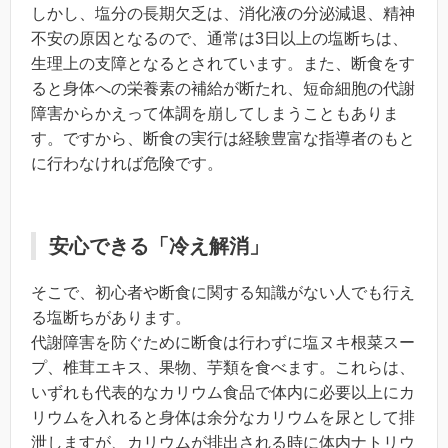
しかし、塩分の長期欠乏は、消化液の分泌減退、精神
不安の原因となるので、通常は3日以上の塩断ちは、
生理上の支障となるとされています。また、断食をす
ると身体への栄養素の補給が断たれ、短命細胞の代謝
障害からかえって体調を崩してしまうこともありま
す。ですから、断食の実行は経験豊富な指導者のもと
に行わなければ危険です。
安心できる「冷え解消」
そこで、初心者や断食に関する知識がない人でも行え
る塩断ちがあります。
代謝障害を防ぐために断食は行わずに塩ヌキ根菜スー
プ、椎茸エキス、果物、芋類を食べます。これらは、
いずれも代表的なカリウム食品で体内に必要以上にカ
リウムを入れると身体は余分なカリウムを尿として排
泄しますが、カリウムが排出される時に体内ナトリウ