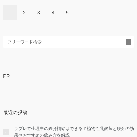
1
2
3
4
5
索
PR
最近の投稿
ラブレで生理中の鉄分補給はできる？植物性乳酸菌と鉄分の効
果やおすすめの飲み方を解説