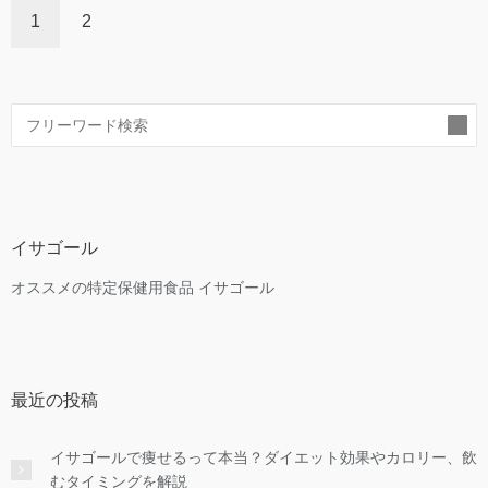
1
2
索
イサゴール
オススメの特定保健用食品 イサゴール
最近の投稿
イサゴールで痩せるって本当？ダイエット効果やカロリー、飲
むタイミングを解説