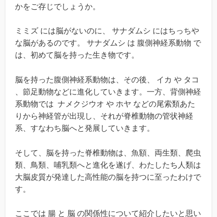
かをご存じでしょうか。
ミミズ には脳がないのに、 サナダムシ にはちっちや
な脳があるのです。 サナダムシ は 腹側神経系動物 で
は、初めて脳を持った生き物です。
脳を持った腹側神経系動物は、その後、 イカ や タコ
、節足動物などに進化していきます。一方、背側神経
系動物では ナメクジウオ や ホヤ などの尾索類あた
りから神経管が出現し、それが脊椎動物の管状神経
系、すなわち脳へと発展していきます。
そして、脳を持った脊椎動物は、魚額、両生類、爬虫
類、鳥類、哺乳類へと進化を遂げ、わたしたち人類は
大脳皮質が発達した高性能の脳を持つに至ったわけで
す。
ここでは 腸 と 脳 の関係性について紹介したいと思い