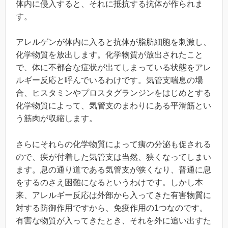
体内に侵入すると、それに抵抗する抗体が作られま
す。
アレルゲンが体内に入ると抗体が脂肪細胞を刺激し、
化学物質を放出します。化学物質が放出されたこと
で、体に不都合な症状が出てしまっている状態をアレ
ルギー反応と呼んでいるわけです。気管支喘息の場
合、ヒスタミンやプロスタグランジンをはじめとする
化学物質によって、気管支のまわりにある平滑筋とい
う筋肉が収縮します。
さらにそれらの化学物質によって痍の分泌も促される
ので、疾が付着した気管支は当然、狭くなってしまい
ます。息の通り道である気管支が狭くなり、普通に息
をするのさえ困難になるというわけです。しかし本
来、アレルギー反応は外部から入ってきた有害物質に
対する防御作用ですから、免疫作用の1つなのです。
有害な物質が入ってきたとき、それを外に追い出すた