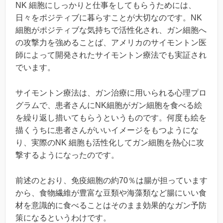
NK 細胞にしっかりと仕事をしてもらうためには、
日々をポジティブに暮らすことが大切なのです。NK
細胞がポジティブな気持ちで活性化され、ガン細胞へ
の攻撃力を強めることば、アメリカのサイモントン医
師によって開発されたサイモントン療法でも実証され
でいます。
サイモントン療法は、ガン治療に用いられる心理プロ
グラムで、患者さんにNK細胞がガン細胞を食べる絵
を繰り返し措いてもらうというものです。何度も絵を
描くうちに患者さんがいいイメージをもつようにな
り、実際のNK 細胞も活性化してガン細胞を熱心に攻
撃するようになったのです。
前述のとおり、免疫細胞の約70％は腸が担っています
から、食物繊維が豊富な豆類や海藻類など腸にいい食
材を意識的に食べることはそのまま効果的なガン予防
策になるというわけです。