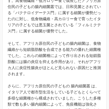
す。高食物繊維・低カロリー食で成長したアフリカ原
住民の子どもの腸内細菌叢では、日和見菌とされてい
る「バクテロイデーテス門」に属する細菌が優勢だっ
たのに対し、低食物繊維・高カロリー食で育ったイタ
リアの子どもでは悪玉菌とされている「フィルミクテ
ス門」に属する細菌が優勢でした。
そして、アフリカ原住民の子どもの腸内細菌は、食物
繊維から短鎖脂肪酸を合成できる能力の優れた細菌種
でした。これらの細菌種によって作り出される短鎖脂
肪酸には腸の炎症を抑える作用があり、それがアフリ
カ人に炎症性腸炎がほとんど見られない原因だと推測
されます。
さらに、アフリカ原住民の子どもの 腸内細菌叢 は、
イタリア人で都市型生活をしている子どもとくらべて
多様な細菌種から構成されていました。こうした多種
類で数も多い腸内細菌によって、免疫機能は強化さ