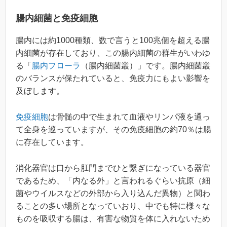
腸内細菌と免疫細胞
腸内には約1000種類、数で言うと100兆個を超える腸
内細菌が存在しており、この腸内細菌の群生がいわゆ
る「
腸内フローラ
（腸内細菌叢）」です。腸内細菌叢
のバランスが保たれていると、免疫力にもよい影響を
及ぼします。
免疫細胞
は骨髄の中で生まれて血液やリンパ液を通っ
て全身を巡っていますが、その免疫細胞の約70％は腸
に存在しています。
消化器官は口から肛門までひと繋ぎになっている器官
であるため、「内なる外」と言われるぐらい抗原（細
菌やウイルスなどの外部から入り込んだ異物）と関わ
ることの多い場所となっていおり、中でも特に様々な
ものを吸収する腸は、有害な物質を体に入れないため