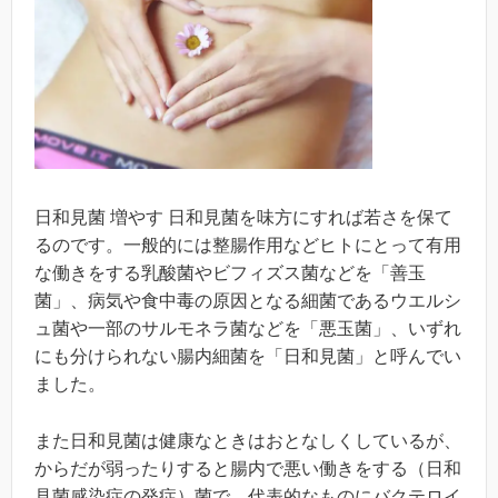
日和見菌 増やす 日和見菌を味方にすれば若さを保て
るのです。一般的には整腸作用などヒトにとって有用
な働きをする乳酸菌やビフィズス菌などを「善玉
菌」、病気や食中毒の原因となる細菌であるウエルシ
ュ菌や一部のサルモネラ菌などを「悪玉菌」、いずれ
にも分けられない腸内細菌を「日和見菌」と呼んでい
ました。
また日和見菌は健康なときはおとなしくしているが、
からだが弱ったりすると腸内で悪い働きをする（日和
見菌感染症の発症）菌で、代表的なものにバクテロイ