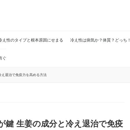
冷え性のタイプと根本原因にせまる
冷え性は病気か？体質？どっち
防ぐ
と冷え退治で免疫力を高める方法
策が鍵 生姜の成分と冷え退治で免疫