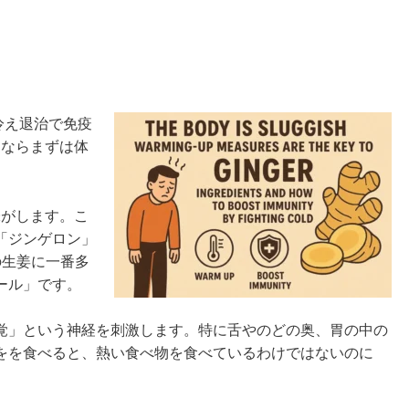
冷え退治で免疫
 ならまずは体
。
味がします。こ
「ジンゲロン」
の生姜に一番多
ール」です。
覚」という神経を刺激します。特に舌やのどの奥、胃の中の
をを食べると、熱い食べ物を食べているわけではないのに