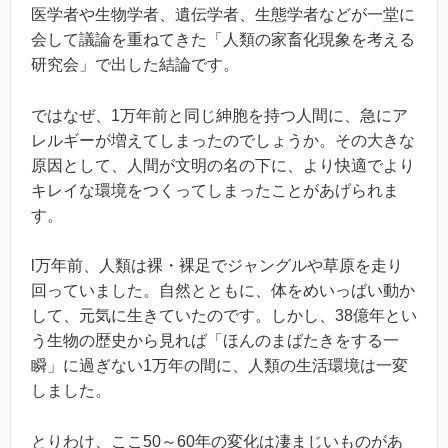
医学者や生物学者、遺伝学者、生態学者などが一堂に
会して議論を重ねてきた「人類の家畜化現象を考える
研究会」で出した結論です。
ではなぜ、1万年前と同じ紳胞を持つ人間に、急にア
レルギーが増えてしまったのでしょうか。その大きな
原因として、人間が文明の名の下に、より快適でより
キレイな環境をつくってしまったことがあげられま
す。
l万年前、人類は裸・裸足でジャングルや草原を走り
回っていました。自然とともに、体をめいっばい動か
して、元気に生きていたのです。しかし、38億年とい
う生物の歴史から見れば「ほんのまばたきをする一
瞬」に過ぎない1万年の間に、人類の生活環境は一変
しました。
とりわけ、ここ50～60年の変化は凄まじいものがあ