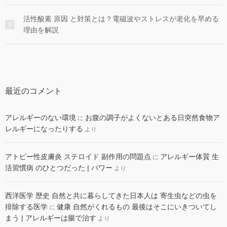
活性酸素 原因 と対策とは？電磁波やストレスが老化を早める
理由を解説
最近のコメント
アレルギーのない環境
お腹の調子がよくないとある日突然食物ア
に
レルギーになったりする
より
アトピー性皮膚炎 ステロイド 副作用の問題点
アレルギー体質 生
に
活習慣病 のひとつだった | パワー
より
西洋医学 歴史 自然と共に暮らしてきた日本人は 寄生虫などの虫を
排除する医学
健康 自然がくれるもの 最後はそこにいきついてし
に
まう | アレルギーは腸で治す
より