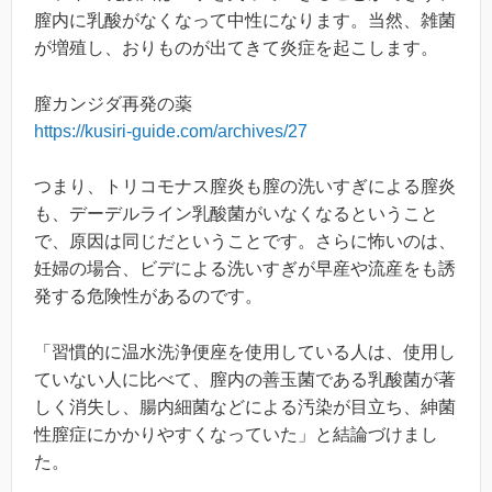
膣内に乳酸がなくなって中性になります。当然、雑菌
が増殖し、おりものが出てきて炎症を起こします。
膣カンジダ再発の薬
https://kusiri-guide.com/archives/27
つまり、トリコモナス膣炎も膣の洗いすぎによる膣炎
も、デーデルライン乳酸菌がいなくなるということ
で、原因は同じだということです。さらに怖いのは、
妊婦の場合、ビデによる洗いすぎが早産や流産をも誘
発する危険性があるのです。
「習慣的に温水洗浄便座を使用している人は、使用し
ていない人に比べて、膣内の善玉菌である乳酸菌が著
しく消失し、腸内細菌などによる汚染が目立ち、紳菌
性膣症にかかりやすくなっていた」と結論づけまし
た。