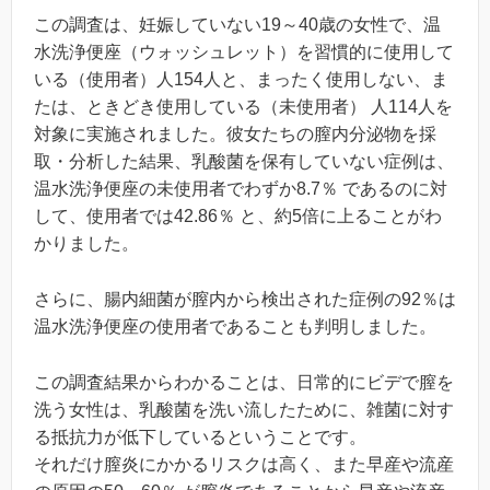
この調査は、妊娠していない19～40歳の女性で、温
水洗浄便座（ウォッシュレット）を習慣的に使用して
いる（使用者）人154人と、まったく使用しない、ま
たは、ときどき使用している（未使用者） 人114人を
対象に実施されました。彼女たちの膣内分泌物を採
取・分析した結果、乳酸菌を保有していない症例は、
温水洗浄便座の未使用者でわずか8.7％ であるのに対
して、使用者では42.86％ と、約5倍に上ることがわ
かりました。
さらに、腸内細菌が膣内から検出された症例の92％は
温水洗浄便座の使用者であることも判明しました。
この調査結果からわかることは、日常的にビデで膣を
洗う女性は、乳酸菌を洗い流したために、雑菌に対す
る抵抗力が低下しているということです。
それだけ膣炎にかかるリスクは高く、また早産や流産