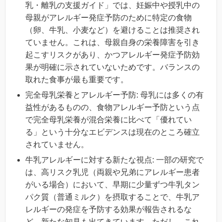
乳・離乳の支援ガイド」では、妊娠中や授乳中の
母親がアレルギー発症予防のために特定の食物
（卵、牛乳、小麦など）を避けることは推奨され
ていません。これは、母親自身の栄養障害を引き
起こすリスクがあり、かつアレルギー発症予防効
果が明確に示されていないためです。バランスの
取れた食事が最も重要です。
完全母乳栄養とアレルギー予防: 母乳には多くの有
益性があるものの、食物アレルギー予防という点
で完全母乳栄養が混合栄養に比べて「優れてい
る」という十分なエビデンスは現在のところ確立
されていません。
牛乳アレルギーに対する新たな視点: 一部の研究で
は、高リスク乳児（両親や兄弟にアレルギー患者
がいる場合）において、早期に少量ずつ牛乳タン
パク質（普通ミルク）を摂取することで、牛乳ア
レルギーの発症を予防する効果が報告されるな
ど、新たな知見も出てきています。ただし、これ