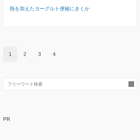
熱を加えたヨーグルト便秘にきくか
1
2
3
4
索
PR