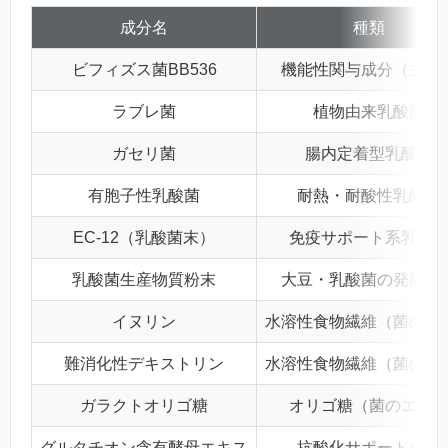
成分名
種類
ビフィズス菌BB536
機能性関与成分（主役
ラブレ菌
植物由来乳酸菌
ガセリ菌
腸内定着型乳酸菌
有胞子性乳酸菌
耐熱・耐酸性乳酸菌
EC-12（乳酸菌末）
免疫サポート系乳酸
乳酸菌生産物質粉末
大豆・乳酸菌の発酵成
イヌリン
水溶性食物繊維（菌のエ
難消化性デキストリン
水溶性食物繊維（菌のエ
ガラクトオリゴ糖
オリゴ糖（菌のエサ
グルタチオン含有酵母エキス
抗酸化サポート成分