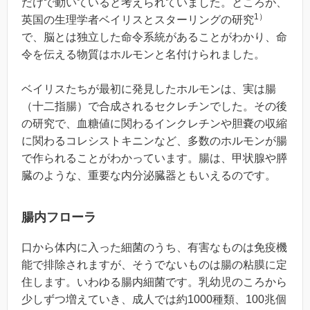
だけで動いていると考えられていました。ところが、
1）
英国の生理学者ベイリスとスターリングの研究
で、脳とは独立した命令系統があることがわかり、命
令を伝える物質はホルモンと名付けられました。
ベイリスたちが最初に発見したホルモンは、実は腸
（十二指腸）で合成されるセクレチンでした。その後
の研究で、血糖値に関わるインクレチンや胆嚢の収縮
に関わるコレシストキニンなど、多数のホルモンが腸
で作られることがわかっています。腸は、甲状腺や膵
臓のような、重要な内分泌臓器ともいえるのです。
腸内フローラ
口から体内に入った細菌のうち、有害なものは免疫機
能で排除されますが、そうでないものは腸の粘膜に定
住します。いわゆる腸内細菌です。乳幼児のころから
少しずつ増えていき、成人では約1000種類、100兆個