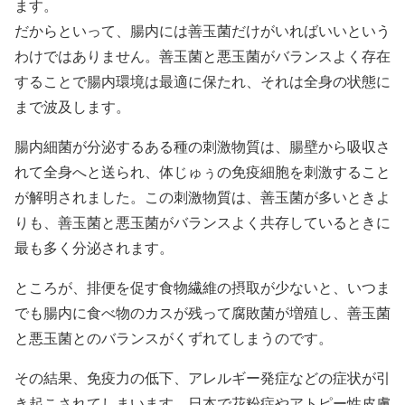
ます。
だからといって、腸内には善玉菌だけがいればいいという
わけではありません。善玉菌と悪玉菌がバランスよく存在
することで腸内環境は最適に保たれ、それは全身の状態に
まで波及します。
腸内細菌が分泌するある種の刺激物質は、腸壁から吸収さ
れて全身へと送られ、体じゅぅの免疫細胞を刺激すること
が解明されました。この刺激物質は、善玉菌が多いときよ
りも、善玉菌と悪玉菌がバランスよく共存しているときに
最も多く分泌されます。
ところが、排便を促す食物繊維の摂取が少ないと、いつま
でも腸内に食べ物のカスが残って腐敗菌が増殖し、善玉菌
と悪玉菌とのバランスがくずれてしまうのです。
その結果、免疫力の低下、アレルギー発症などの症状が引
き起こされてしまいます。日本で花粉症やアトピー性皮膚