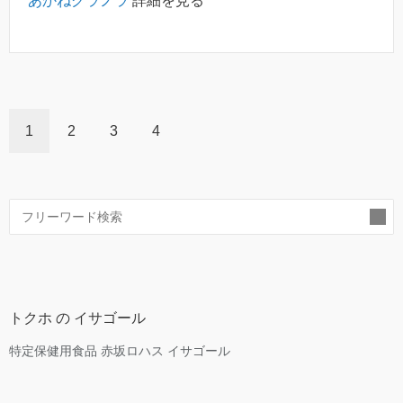
あかねグラノラ
詳細を見る
1
2
3
4
索
トクホ の イサゴール
特定保健用食品 赤坂ロハス イサゴール