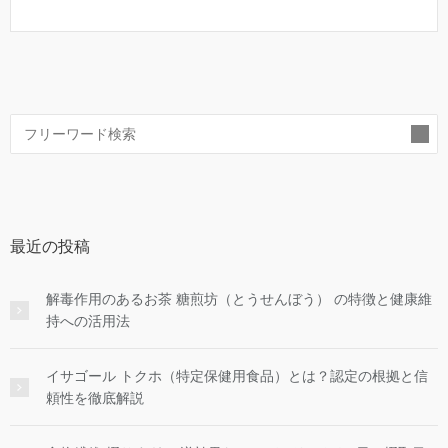
索
最近の投稿
解毒作用のあるお茶 糖煎坊（とうせんぼう） の特徴と健康維
持への活用法
イサゴール トクホ（特定保健用食品）とは？認定の根拠と信
頼性を徹底解説