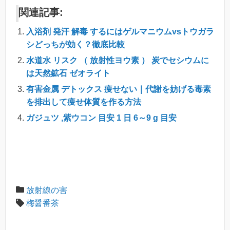
関連記事:
入浴剤 発汗 解毒 するにはゲルマニウムvsトウガラ
シどっちが効く？徹底比較
水道水 リスク （ 放射性ヨウ素 ） 炭でセシウムに
は天然鉱石 ゼオライト
有害金属 デトックス 痩せない｜代謝を妨げる毒素
を排出して痩せ体質を作る方法
ガジュツ ,紫ウコン 目安 1 日 6～9 g 目安
放射線の害
梅醤番茶