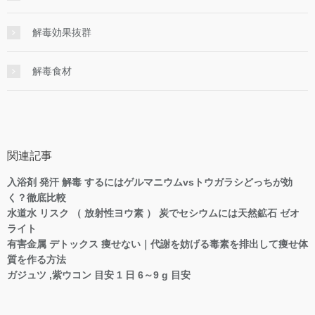
解毒効果抜群
解毒食材
関連記事
入浴剤 発汗 解毒 するにはゲルマニウムvsトウガラシどっちが効
く？徹底比較
水道水 リスク （ 放射性ヨウ素 ） 炭でセシウムには天然鉱石 ゼオ
ライト
有害金属 デトックス 痩せない｜代謝を妨げる毒素を排出して痩せ体
質を作る方法
ガジュツ ,紫ウコン 目安 1 日 6～9 g 目安