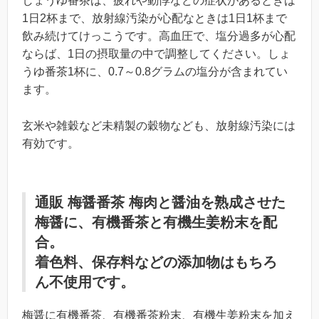
しょうゆ番茶は、疲れや動惇などの症状があるときは
1日2杯まで、放射線汚染が心配なときは1日1杯まで
飲み続けてけっこうです。高血圧で、塩分過多が心配
ならば、1日の摂取量の中で調整してください。しょ
うゆ番茶1杯に、0.7～0.8グラムの塩分が含まれてい
ます。
玄米や雑穀など未精製の穀物なども、放射線汚染には
有効です。
通販 梅醤番茶 梅肉と醤油を熟成させた
梅醤に、有機番茶と有機生姜粉末を配
合。
着色料、保存料などの添加物はもちろ
ん不使用です。
梅醤に有機番茶、有機番茶粉末、有機生姜粉末を加え