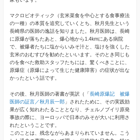
マクロビオティック（玄米菜食を中心とする食事療法
の一種）の本質を追究していくとち、秋月先生という
長崎県の医師の逸話を知りました。秋月医師は、長崎
に原爆が落ちたあと、爆心地から1.4kmにある病院
で、被爆者たちに塩からいみそ汁と、塩けを強くした
玄米のおむすびを勧めたといいます。そのとき同じも
のを食べた救助スタッフたちには、驚くべきことに、
原爆症（原爆によって生じた健康障害）の症状が出な
かったという話です。
その後、秋月医師の著書が英訳（「
長崎原爆記 被爆
医師の証言／秋月辰一郎
」されたために、その実践効
果が広く知れわたることとなり、チェルノブイリ原発
事故の際に、ヨーロッパで日本のみそが大いに利用さ
れたということです。
このことは、残念ながらあまりられていません。こう