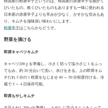
韓国産の粉唐辛子というのは、韓国産の赤唐辛子を細かく
ひいたもの。粗くひいたものもありますもー味に使われる
日本産の赤唐辛子よりも辛みが少なく、かすかな甘みもあ
り、キムチを滋味深い味わいにします。
粉唐辛子
はこちらからどうぞ。
野菜を漬ける
即席キャベツキムチ
キャベツ200 g を準備し、小さく切って塩小さじ 1 をふっ
てもみ、約 20 分おいて洗い、水けをきる。上の即席キム
チだれ 3 分の 1 程度をなじませ 40 ～ 50 分程度付ける。冷
蔵で 3 ～ 4 日保存可能。
即席もやしキムチ
大豆もやし200 gを準備し、もやしに塩小さじ 1 をふって