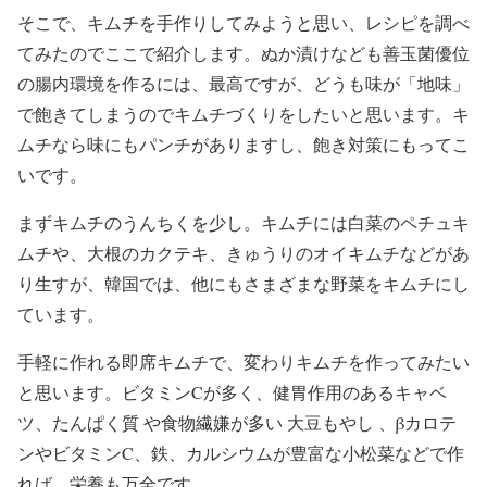
そこで、キムチを手作りしてみようと思い、レシピを調べ
てみたのでここで紹介します。ぬか漬けなども善玉菌優位
の腸内環境を作るには、最高ですが、どうも味が「地味」
で飽きてしまうのでキムチづくりをしたいと思います。キ
ムチなら味にもパンチがありますし、飽き対策にもってこ
いです。
まずキムチのうんちくを少し。キムチには白菜のペチュキ
ムチや、大根のカクテキ、きゅうりのオイキムチなどがあ
り生すが、韓国では、他にもさまざまな野菜をキムチにし
ています。
手軽に作れる即席キムチで、変わりキムチを作ってみたい
と思います。ビタミンCが多く、健胃作用のあるキャベ
ツ、たんぱく質 や食物繊嫌が多い 大豆もやし 、βカロテ
ンやビタミンC、鉄、カルシウムが豊富な小松菜などで作
れば、栄養も万全です。