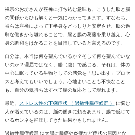
禅宗のお坊さんが座禅に打ち込む意味も、こうした脳と腸
の関係からひも解くと一気にわかってきます。すなわち、
被らは座禅によって下半身をどっしりと安定させ、脳の過
剰な働きから離れることで、脳と腸の葛藤を乗り越え、心
身の調和をはかることを目指していると言えるのです。
自分は、本当は何を望んでいるか？そして何を望んでいな
いのか？理屈ではなく、腸（腹）で感じる。それは、体の
中心に眠っている生物としての感覚を「思い出す」プロセ
スと考えてもいいでしょう。心地よいことも不快なこと
も、自分の気持ちはすべて腸の反応として現れます。
最近、
ストレス性の下痢症状 （ 過敏性腸症候群 ）
に悩む
人が増えているのは、脳の働きに頼るあまり、腸で感じて
いるホンネを抑圧してきた結果かもしれません。
過敏性腸症候群 は大腸に腫瘍や炎症など症状の原因とな