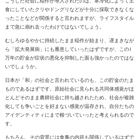
こうした社会に稲作が導入されたのは、寒冷化によって主
食にしていたクリやドングリなどが十分に採取できなくな
ったことなどが関係すると言われますが、ライフスタイル
まで急に崩れ去ったわけではないでしょう。
むしろゆるやかに持続したまま稲作が始まり、遅まきなが
ら「拡大発展病」にも雁患していったはずですが、この1
万年の貯金が症状の悪化を抑制した面も強かったのではな
いでしょうか。
日本が「和」の社会と言われているのも、この貯金のたま
ものであるはずです。原始社会に見られる共同体感覚がほ
とんどそのまま農耕社会に持ち越されたため、社会が複雑
化しても争いごとを好まない感覚が温存され、自分たちの
アイデンティティにまで根づいていったと考えられるので
す。
もちろん、その背景には食事の内容も関係しているはずで