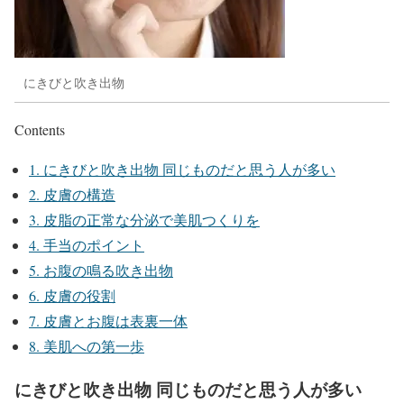
にきびと吹き出物
Contents
1.
にきびと吹き出物 同じものだと思う人が多い
2.
皮膚の構造
3.
皮脂の正常な分泌で美肌つくりを
4.
手当のポイント
5.
お腹の鳴る吹き出物
6.
皮膚の役割
7.
皮膚とお腹は表裏一体
8.
美肌への第一歩
にきびと吹き出物 同じものだと思う人が多い