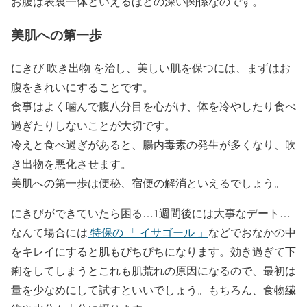
お腹は表裏一体といえるほどの深い関係なのです。
美肌への第一歩
にきび 吹き出物 を治し、美しい肌を保つには、まずはお
腹をきれいにすることです。
食事はよく噛んで腹八分目を心がけ、体を冷やしたり食べ
過ぎたりしないことが大切です。
冷えと食べ過ぎがあると、腸内毒素の発生が多くなり、吹
き出物を悪化させます。
美肌への第一歩は便秘、宿便の解消といえるでしょう。
にきびができていたら困る…1週間後には大事なデート…
なんて場合には
特保の 「 イサゴール 」
などでおなかの中
をキレイにすると肌もぴちぴちになります。効き過ぎて下
痢をしてしまうとこれも肌荒れの原因になるので、最初は
量を少なめにして試すといいでしょう。もちろん、食物繊