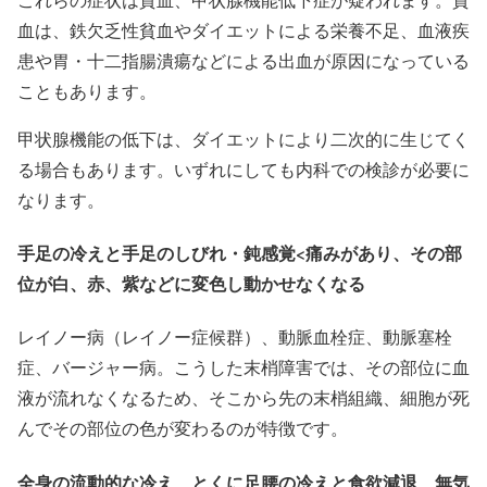
血は、鉄欠乏性貧血やダイエットによる栄養不足、血液疾
患や胃・十二指腸潰瘍などによる出血が原因になっている
こともあります。
甲状腺機能の低下は、ダイエットにより二次的に生じてく
る場合もあります。いずれにしても内科での検診が必要に
なります。
手足の冷えと手足のしびれ・鈍感覚<痛みがあり、その部
位が白、赤、紫などに変色し動かせなくなる
レイノー病（レイノー症候群）、動脈血栓症、動脈塞栓
症、バージャー病。こうした末梢障害では、その部位に血
液が流れなくなるため、そこから先の末梢組織、細胞が死
んでその部位の色が変わるのが特徴です。
全身の流動的な冷え、とくに足腰の冷えと食欲減退、無気